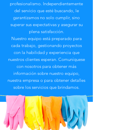
profesionalismo. Independientemente
del servicio que esté buscando, le
garantizamos no solo cumplir, sino
superar sus expectativas y asegurar su
plena satisfacción.
Nuestro equipo está preparado para
cada trabajo, gestionando proyectos
con la habilidad y experiencia que
nuestros clientes esperan. Comuníquese
con nosotros para obtener más
información sobre nuestro equipo,
nuestra empresa o para obtener detalles
sobre los servicios que brindamos.